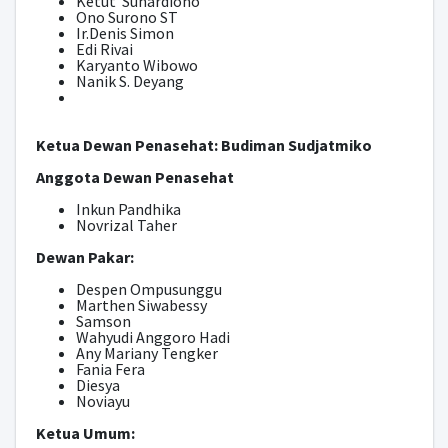
Ketut Suhardiono
Ono Surono ST
Ir.Denis Simon
Edi Rivai
Karyanto Wibowo
Nanik S. Deyang
Ketua Dewan Penasehat: Budiman Sudjatmiko
Anggota Dewan Penasehat
Inkun Pandhika
Novrizal Taher
Dewan Pakar:
Despen Ompusunggu
Marthen Siwabessy
Samson
Wahyudi Anggoro Hadi
Any Mariany Tengker
Fania Fera
Diesya
Noviayu
Ketua Umum: